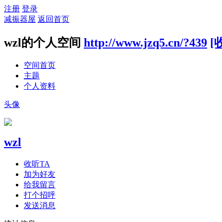
注册
登录
减振器屋
返回首页
wzl的个人空间
http://www.jzq5.cn/?439
[
空间首页
主题
个人资料
头像
wzl
收听TA
加为好友
给我留言
打个招呼
发送消息