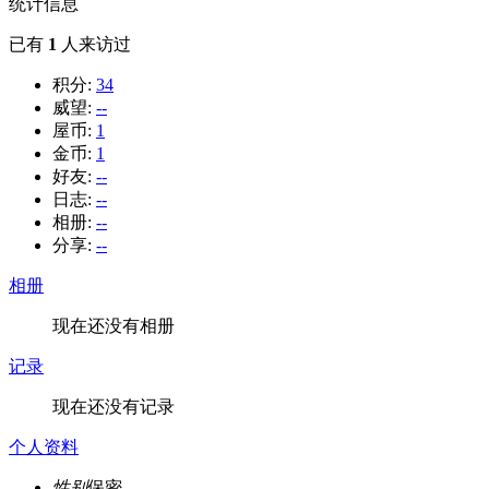
统计信息
已有
1
人来访过
积分:
34
威望:
--
屋币:
1
金币:
1
好友:
--
日志:
--
相册:
--
分享:
--
相册
现在还没有相册
记录
现在还没有记录
个人资料
性别
保密