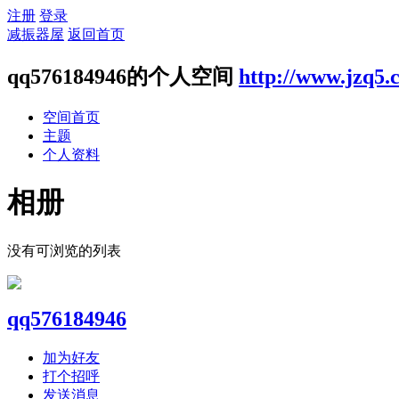
注册
登录
减振器屋
返回首页
qq576184946的个人空间
http://www.jzq5.
空间首页
主题
个人资料
相册
没有可浏览的列表
qq576184946
加为好友
打个招呼
发送消息