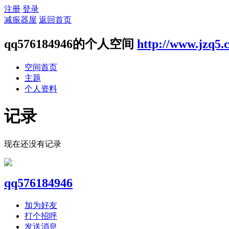
注册
登录
减振器屋
返回首页
qq576184946的个人空间
http://www.jzq5.
空间首页
主题
个人资料
记录
现在还没有记录
qq576184946
加为好友
打个招呼
发送消息