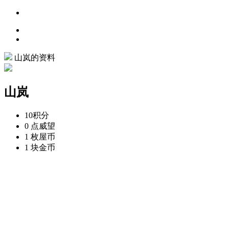
山岚的资料
山岚
10
积分
0 点
威望
1 枚
屋币
1 块
金币