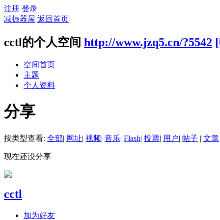
注册
登录
减振器屋
返回首页
cctl的个人空间
http://www.jzq5.cn/?5542
空间首页
主题
个人资料
分享
按类型查看:
全部
|
网址
|
视频
|
音乐
|
Flash
|
投票
|
用户
|
帖子
|
文章
现在还没分享
cctl
加为好友