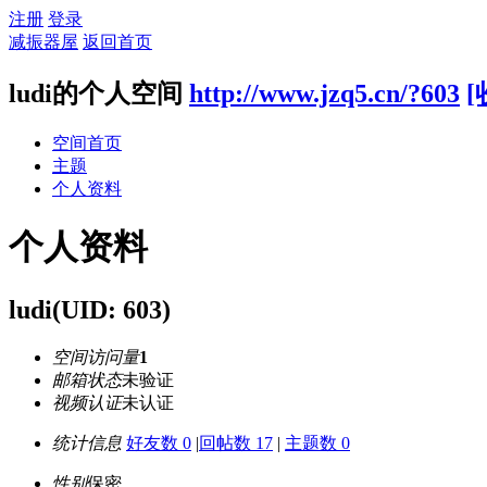
注册
登录
减振器屋
返回首页
ludi的个人空间
http://www.jzq5.cn/?603
[
空间首页
主题
个人资料
个人资料
ludi
(UID: 603)
空间访问量
1
邮箱状态
未验证
视频认证
未认证
统计信息
好友数 0
|
回帖数 17
|
主题数 0
性别
保密