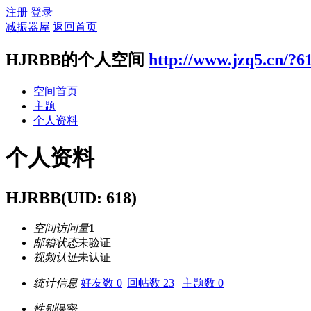
注册
登录
减振器屋
返回首页
HJRBB的个人空间
http://www.jzq5.cn/?6
空间首页
主题
个人资料
个人资料
HJRBB
(UID: 618)
空间访问量
1
邮箱状态
未验证
视频认证
未认证
统计信息
好友数 0
|
回帖数 23
|
主题数 0
性别
保密