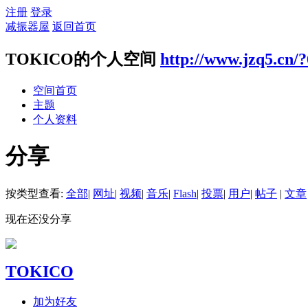
注册
登录
减振器屋
返回首页
TOKICO的个人空间
http://www.jzq5.cn/
空间首页
主题
个人资料
分享
按类型查看:
全部
|
网址
|
视频
|
音乐
|
Flash
|
投票
|
用户
|
帖子
|
文章
现在还没分享
TOKICO
加为好友