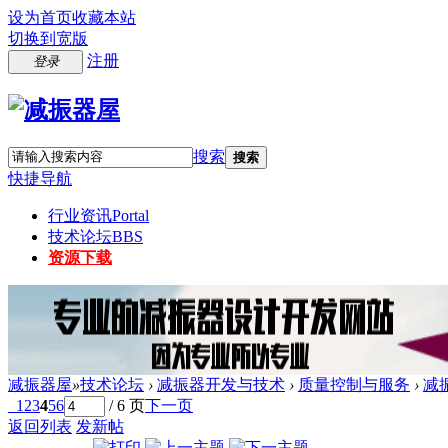
设为首页
收藏本站
切换到宽版
注册
登录
搜索
搜索
快捷导航
行业资讯
Portal
技术论坛
BBS
资源下载
减振器屋
»
技术论坛
›
减振器开发与技术
›
质量控制与服务
›
减
1
2
3
4
5
6
/ 6 页
下一页
返回列表
发新帖