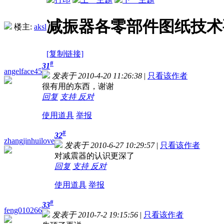
减振器各零部件图纸技术
楼主:
aksl
[复制链接]
#
31
angelface45
发表于 2010-4-20 11:26:38
|
只看该作者
很有用的东西，谢谢
回复
支持
反对
使用道具
举报
#
32
zhangjinhuilove
发表于 2010-6-27 10:29:57
|
只看该作者
对减震器的认识更深了
回复
支持
反对
使用道具
举报
#
33
feng010266
发表于 2010-7-2 19:15:56
|
只看该作者