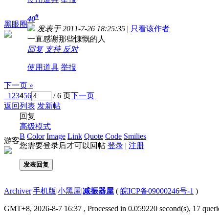
#
40
黑眼圈
发表于 2011-7-26 18:25:35
|
只看该作者
一直感谢那些慷慨的人
回复
支持
反对
使用道具
举报
下一页 »
1
2
3
4
5
6
/ 6 页
下一页
返回列表
发新帖
回复
高级模式
B
Color
Image
Link
Quote
Code
Smilies
游客
您需要登录后才可以回帖
登录
|
注册
发表回复
Archiver
|
手机版
|
小黑屋
|
减振器屋
(
皖ICP备09000246号-1
)
GMT+8, 2026-8-7 16:37
, Processed in 0.059220 second(s), 17 querie