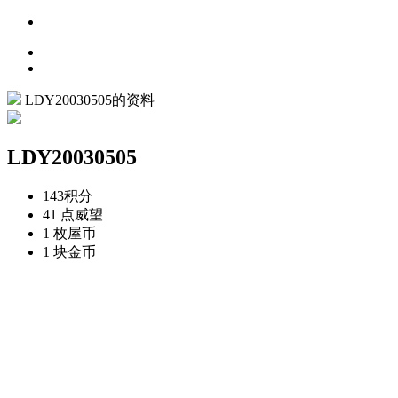
LDY20030505的资料
LDY20030505
143
积分
41 点
威望
1 枚
屋币
1 块
金币