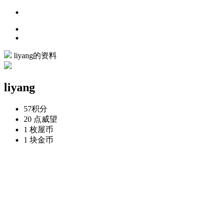
liyang的资料
liyang
57
积分
20 点
威望
1 枚
屋币
1 块
金币