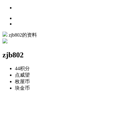
zjb802的资料
zjb802
44
积分
点
威望
枚
屋币
块
金币