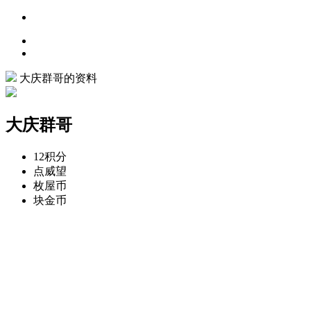
大庆群哥的资料
大庆群哥
12
积分
点
威望
枚
屋币
块
金币