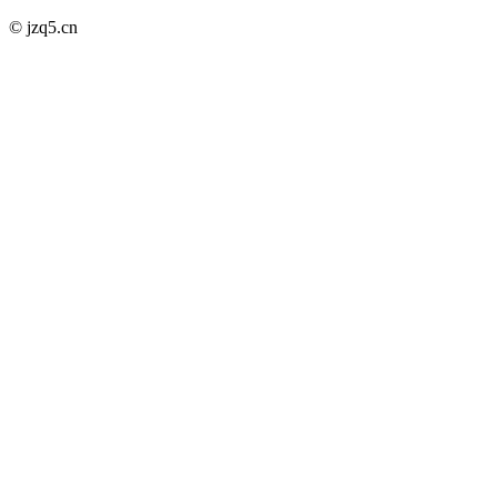
© jzq5.cn