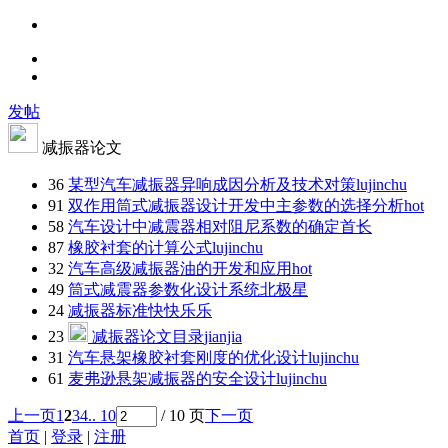
发帖
减振器论文
36
某型汽车减振器异响成因分析及技术对策
lujinchu
91
双作用筒式减振器设计开发中主参数的选择分析
hot
58
汽车设计中减震器相对阻尼系数的确定
首长
87
橡胶衬套的计算公式
lujinchu
32
汽车高级减振器油的开发和应用
hot
49
筒式减震器参数化设计系统
北极星
24
减振器标准
快快乐乐
23
减振器论文目录
jianjia
31
汽车悬架橡胶衬套刚度的优化设计
lujinchu
61
麦弗逊悬架减振器的安全设计
lujinchu
上一页
1
2
3
4
.. 10
/ 10 页
下一页
首页
|
登录
|
注册