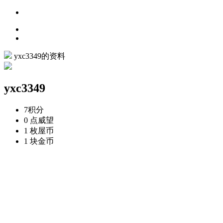
yxc3349的资料
yxc3349
7
积分
0 点
威望
1 枚
屋币
1 块
金币