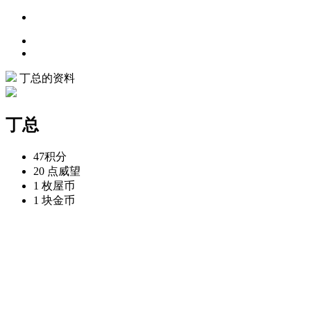
丁总的资料
丁总
47
积分
20 点
威望
1 枚
屋币
1 块
金币