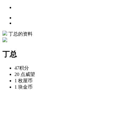
丁总的资料
丁总
47
积分
20 点
威望
1 枚
屋币
1 块
金币