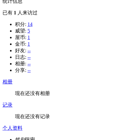
统计信息
已有
1
人来访过
积分:
14
威望:
5
屋币:
1
金币:
1
好友:
--
日志:
--
相册:
--
分享:
--
相册
现在还没有相册
记录
现在还没有记录
个人资料
性别
保密