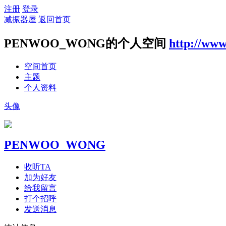
注册
登录
减振器屋
返回首页
PENWOO_WONG的个人空间
http://www
空间首页
主题
个人资料
头像
PENWOO_WONG
收听TA
加为好友
给我留言
打个招呼
发送消息