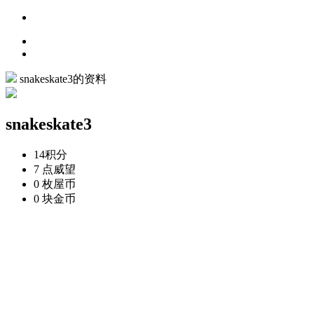
snakeskate3的资料
snakeskate3
14
积分
7 点
威望
0 枚
屋币
0 块
金币