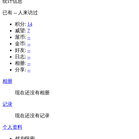
统计信息
已有
--
人来访过
积分:
14
威望:
7
屋币:
--
金币:
--
好友:
--
日志:
--
相册:
--
分享:
--
相册
现在还没有相册
记录
现在还没有记录
个人资料
性别
保密