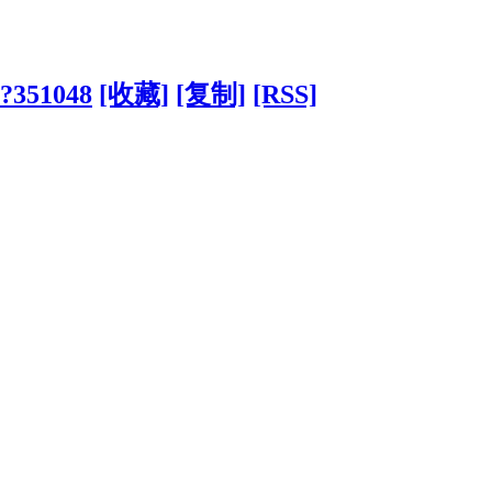
/?351048
[收藏]
[复制]
[RSS]