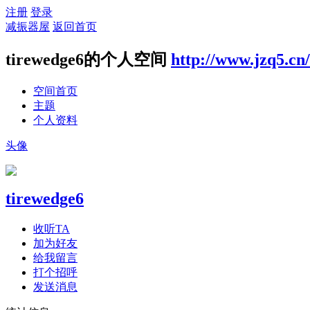
注册
登录
减振器屋
返回首页
tirewedge6的个人空间
http://www.jzq5.cn
空间首页
主题
个人资料
头像
tirewedge6
收听TA
加为好友
给我留言
打个招呼
发送消息