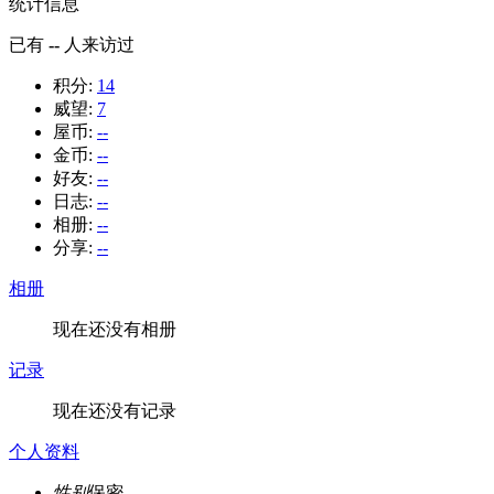
统计信息
已有
--
人来访过
积分:
14
威望:
7
屋币:
--
金币:
--
好友:
--
日志:
--
相册:
--
分享:
--
相册
现在还没有相册
记录
现在还没有记录
个人资料
性别
保密