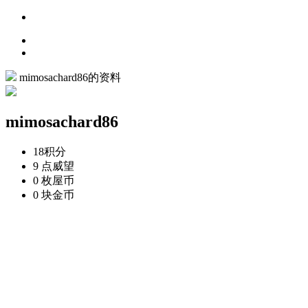
mimosachard86的资料
mimosachard86
18
积分
9 点
威望
0 枚
屋币
0 块
金币