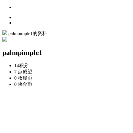
palmpimple1的资料
palmpimple1
14
积分
7 点
威望
0 枚
屋币
0 块
金币