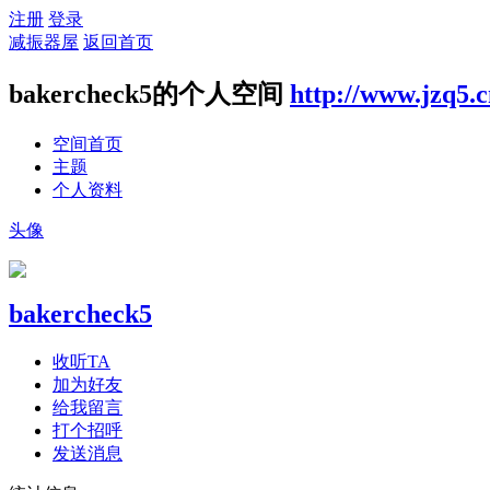
注册
登录
减振器屋
返回首页
bakercheck5的个人空间
http://www.jzq5.
空间首页
主题
个人资料
头像
bakercheck5
收听TA
加为好友
给我留言
打个招呼
发送消息