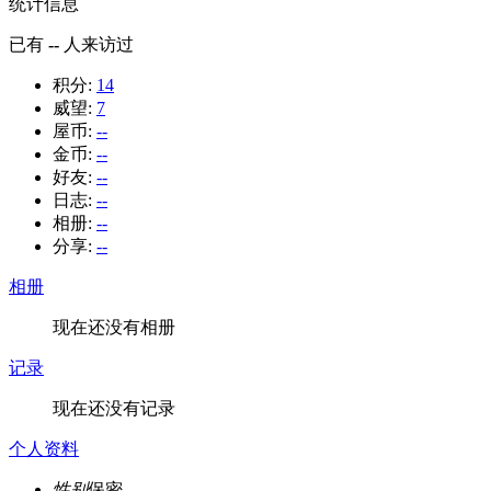
统计信息
已有
--
人来访过
积分:
14
威望:
7
屋币:
--
金币:
--
好友:
--
日志:
--
相册:
--
分享:
--
相册
现在还没有相册
记录
现在还没有记录
个人资料
性别
保密