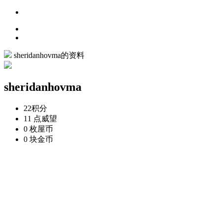
sheridanhovma的资料
sheridanhovma
22
积分
11 点
威望
0 枚
屋币
0 块
金币