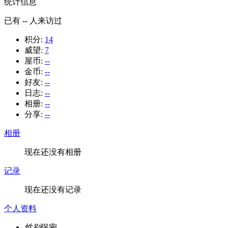
统计信息
已有
--
人来访过
积分:
14
威望:
7
屋币:
--
金币:
--
好友:
--
日志:
--
相册:
--
分享:
--
相册
现在还没有相册
记录
现在还没有记录
个人资料
性别
保密