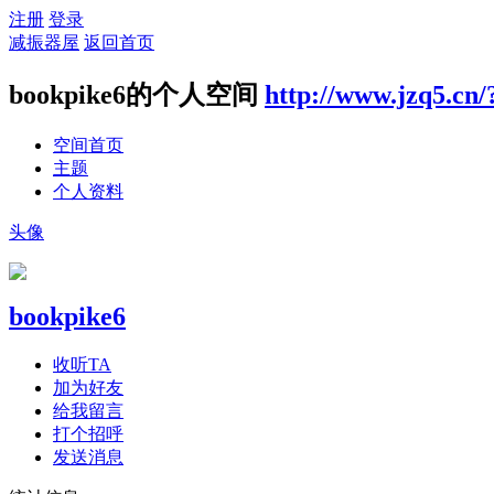
注册
登录
减振器屋
返回首页
bookpike6的个人空间
http://www.jzq5.cn
空间首页
主题
个人资料
头像
bookpike6
收听TA
加为好友
给我留言
打个招呼
发送消息