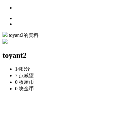
toyant2的资料
toyant2
14
积分
7 点
威望
0 枚
屋币
0 块
金币