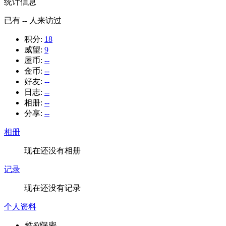
统计信息
已有
--
人来访过
积分:
18
威望:
9
屋币:
--
金币:
--
好友:
--
日志:
--
相册:
--
分享:
--
相册
现在还没有相册
记录
现在还没有记录
个人资料
性别
保密