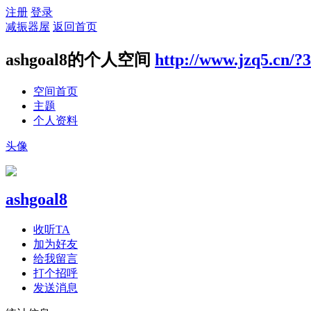
注册
登录
减振器屋
返回首页
ashgoal8的个人空间
http://www.jzq5.cn/?
空间首页
主题
个人资料
头像
ashgoal8
收听TA
加为好友
给我留言
打个招呼
发送消息