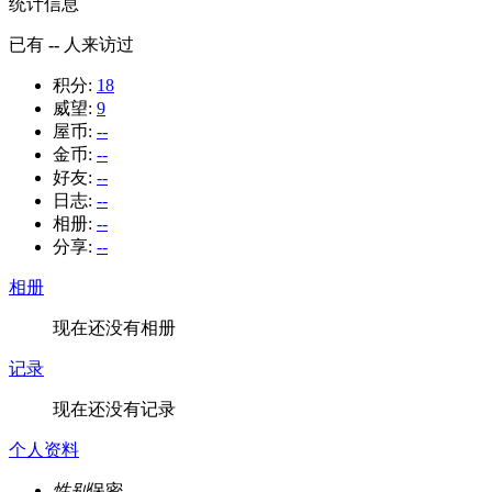
统计信息
已有
--
人来访过
积分:
18
威望:
9
屋币:
--
金币:
--
好友:
--
日志:
--
相册:
--
分享:
--
相册
现在还没有相册
记录
现在还没有记录
个人资料
性别
保密