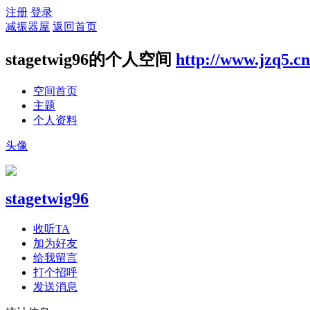
注册
登录
减振器屋
返回首页
stagetwig96的个人空间
http://www.jzq5.c
空间首页
主题
个人资料
头像
stagetwig96
收听TA
加为好友
给我留言
打个招呼
发送消息