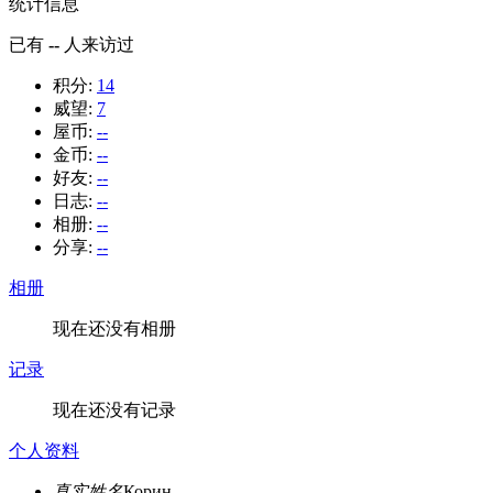
统计信息
已有
--
人来访过
积分:
14
威望:
7
屋币:
--
金币:
--
好友:
--
日志:
--
相册:
--
分享:
--
相册
现在还没有相册
记录
现在还没有记录
个人资料
真实姓名
Корин