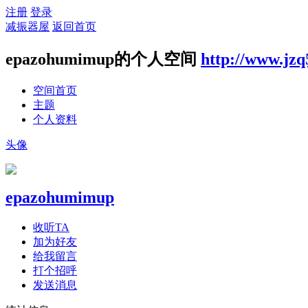
注册
登录
减振器屋
返回首页
epazohumimup的个人空间
http://www.jzq
空间首页
主题
个人资料
头像
epazohumimup
收听TA
加为好友
给我留言
打个招呼
发送消息