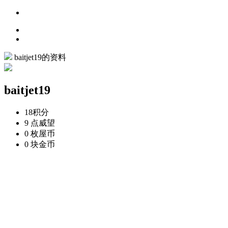
baitjet19的资料
baitjet19
18
积分
9 点
威望
0 枚
屋币
0 块
金币