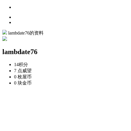
lambdate76的资料
lambdate76
14
积分
7 点
威望
0 枚
屋币
0 块
金币