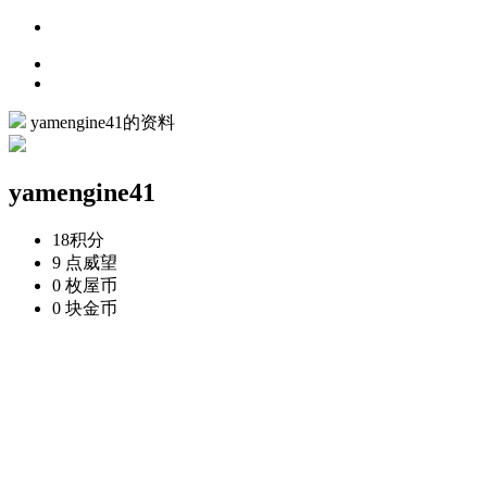
yamengine41的资料
yamengine41
18
积分
9 点
威望
0 枚
屋币
0 块
金币