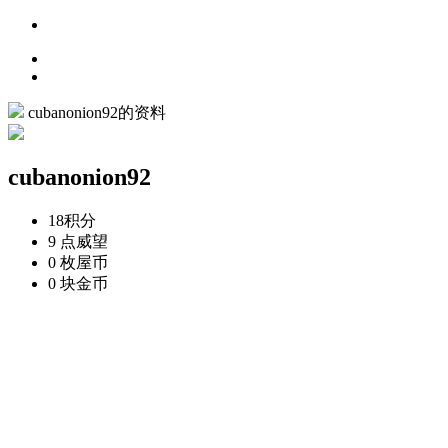
cubanonion92的资料
cubanonion92
18
积分
9 点
威望
0 枚
屋币
0 块
金币