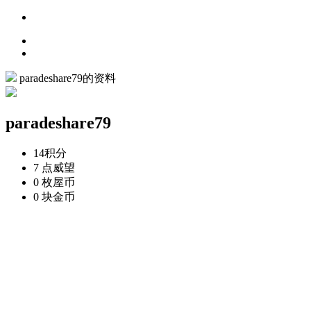
paradeshare79的资料
paradeshare79
14
积分
7 点
威望
0 枚
屋币
0 块
金币