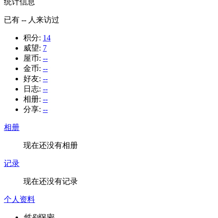
统计信息
已有
--
人来访过
积分:
14
威望:
7
屋币:
--
金币:
--
好友:
--
日志:
--
相册:
--
分享:
--
相册
现在还没有相册
记录
现在还没有记录
个人资料
性别
保密