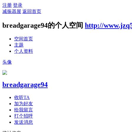
注册
登录
减振器屋
返回首页
breadgarage94的个人空间
http://www.jzq
空间首页
主题
个人资料
头像
breadgarage94
收听TA
加为好友
给我留言
打个招呼
发送消息