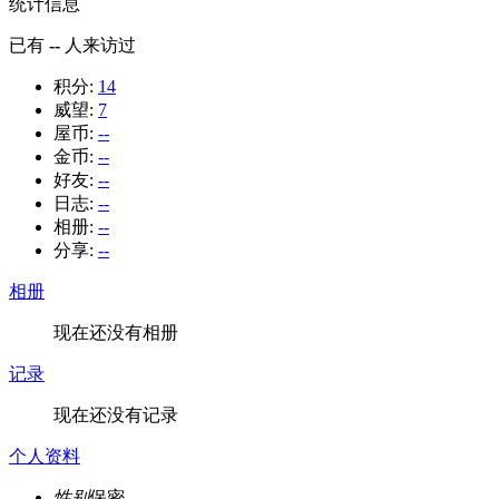
统计信息
已有
--
人来访过
积分:
14
威望:
7
屋币:
--
金币:
--
好友:
--
日志:
--
相册:
--
分享:
--
相册
现在还没有相册
记录
现在还没有记录
个人资料
性别
保密