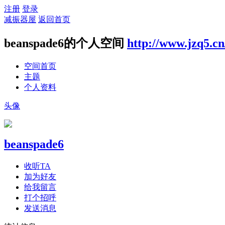
注册
登录
减振器屋
返回首页
beanspade6的个人空间
http://www.jzq5.c
空间首页
主题
个人资料
头像
beanspade6
收听TA
加为好友
给我留言
打个招呼
发送消息