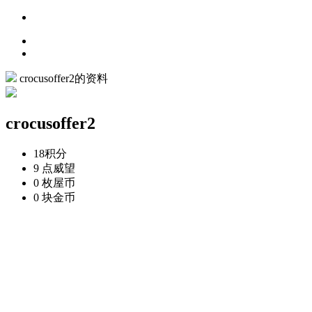
crocusoffer2的资料
crocusoffer2
18
积分
9 点
威望
0 枚
屋币
0 块
金币