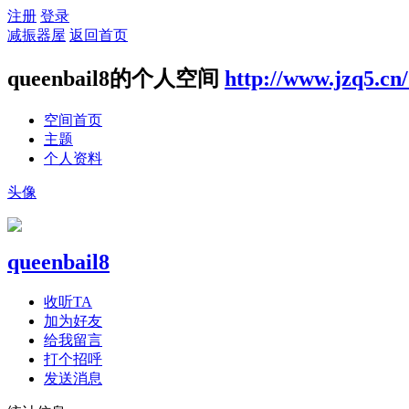
注册
登录
减振器屋
返回首页
queenbail8的个人空间
http://www.jzq5.cn
空间首页
主题
个人资料
头像
queenbail8
收听TA
加为好友
给我留言
打个招呼
发送消息