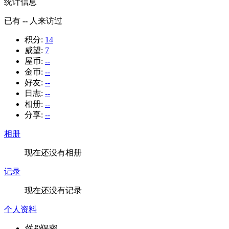
统计信息
已有
--
人来访过
积分:
14
威望:
7
屋币:
--
金币:
--
好友:
--
日志:
--
相册:
--
分享:
--
相册
现在还没有相册
记录
现在还没有记录
个人资料
性别
保密