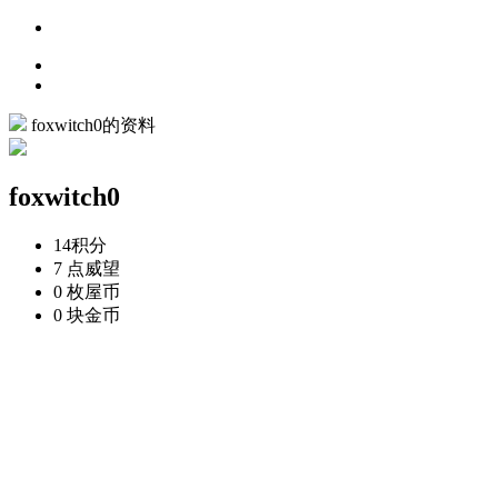
foxwitch0的资料
foxwitch0
14
积分
7 点
威望
0 枚
屋币
0 块
金币