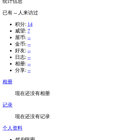
统计信息
已有
--
人来访过
积分:
14
威望:
7
屋币:
--
金币:
--
好友:
--
日志:
--
相册:
--
分享:
--
相册
现在还没有相册
记录
现在还没有记录
个人资料
性别
保密