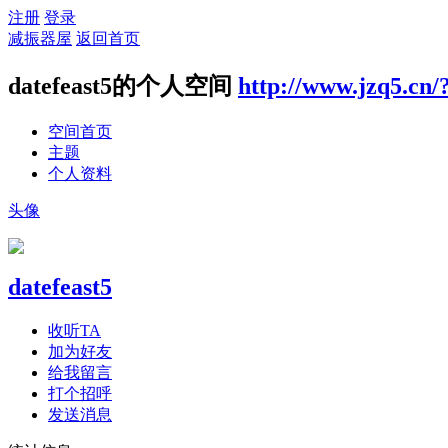
注册
登录
减振器屋
返回首页
datefeast5的个人空间
http://www.jzq5.cn/
空间首页
主题
个人资料
头像
datefeast5
收听TA
加为好友
给我留言
打个招呼
发送消息