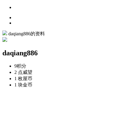
daqiang886的资料
daqiang886
9
积分
2 点
威望
1 枚
屋币
1 块
金币