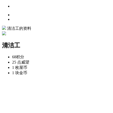
清洁工的资料
清洁工
68
积分
25 点
威望
1 枚
屋币
1 块
金币