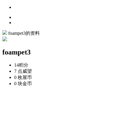
foampet3的资料
foampet3
14
积分
7 点
威望
0 枚
屋币
0 块
金币