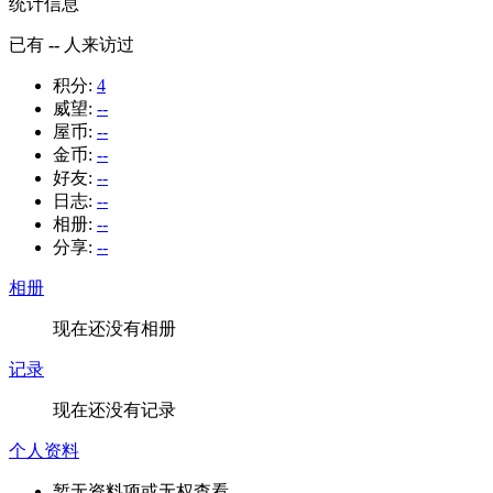
统计信息
已有
--
人来访过
积分:
4
威望:
--
屋币:
--
金币:
--
好友:
--
日志:
--
相册:
--
分享:
--
相册
现在还没有相册
记录
现在还没有记录
个人资料
暂无资料项或无权查看