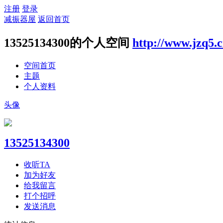
注册
登录
减振器屋
返回首页
13525134300的个人空间
http://www.jzq5.
空间首页
主题
个人资料
头像
13525134300
收听TA
加为好友
给我留言
打个招呼
发送消息