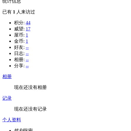
统计信息
已有
1
人来访过
积分:
44
威望:
17
屋币:
1
金币:
1
好友:
--
日志:
--
相册:
--
分享:
--
相册
现在还没有相册
记录
现在还没有记录
个人资料
性别
保密