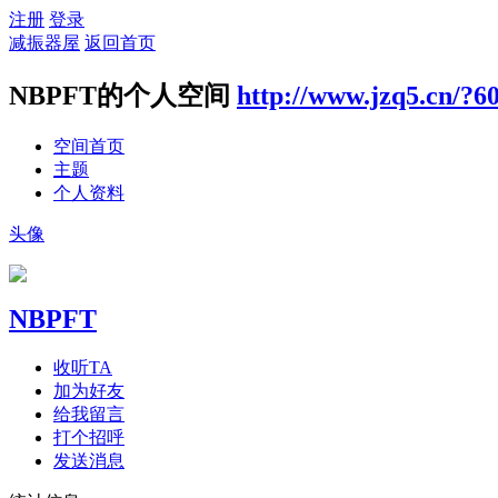
注册
登录
减振器屋
返回首页
NBPFT的个人空间
http://www.jzq5.cn/?6
空间首页
主题
个人资料
头像
NBPFT
收听TA
加为好友
给我留言
打个招呼
发送消息