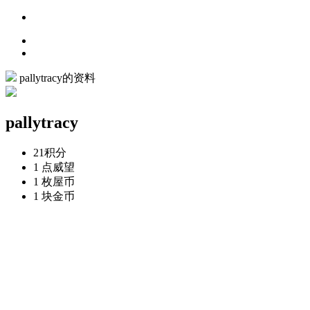
pallytracy的资料
pallytracy
21
积分
1 点
威望
1 枚
屋币
1 块
金币