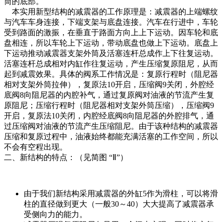
筒的底部。
本实用新型结构的减震器的工作原理是：减震器的上端螺纹
与汽车车身连接，下端支架与底盘连接。汽车在行进中，车轮
受到路面的激振，在垂直于路面方向上上下运动。因车轮和底
盘相连，所以车轮上下运动，带动底盘也做上下运动。底盘上
下运动推动减震器支架外筒及活塞连杆总成作上下往复运动。
活塞连杆总成相对内缸作往复运动，产生压缩复原阻尼，从而
起到减震效果。具体的阀系工作情况是：复原行程时（阻尼器
相对支架外筒拉伸），复原法10开启，压缩阀9关闭，外腔经
底阀8向阻尼器的内腔补气，通过复原阀对油液的节流产生复
原阻尼；压缩行程时（阻尼器相对支架外筒压缩），压缩阀9
开启，复原法10关闭，内腔经底阀8向阻尼器的外腔排气，通
过压缩阀对油液的节流产生压缩阻尼。由于该种结构的减震器
压缩和复原过程中，油液始终都能充满活塞的工作空间，所以
不会有空程出现。
二、新结构的特点：（见简图 “Ⅱ”）
由于我们新结构采用减震器的外缸5作为滑柱，可以将滑
柱的直径做到更大（一般30～40）大大提高了减震器承
受侧向力的能力。