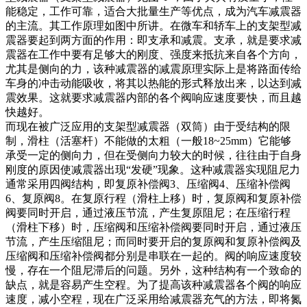
能稳定，工作可靠，适合大批量生产等优点，成为汽车减震器
的主流。其工作原理如图中所讲。在微车和轿车上的支架型减
震器要起到两方面的作用：即支承和减震。支承，就是要求减
震器在工作中要有足够大的刚度、强度来抵抗来自各个方向，
尤其是侧向的力，该种减震器的减震原理实际上是将路面传给
车身的冲击动能吸收，将其以热能的形式释放出来，以达到减
震效果。这就要求减震器内部的各个阀响应速度要快，而且越
快越好。
而现在被广泛应用的支架型减震器（双筒）由于受结构的限
制，滑柱（活塞杆）不能做的太粗（一般18~25mm）它能够
承受一定的侧向力，但在受侧向力较大的时候，往往由于自身
刚度的原因使减震器出现“发硬”现象。这种减震器实现阻尼力
通常采用四阀结构，即复原补偿阀3、压缩阀4、压缩补偿阀
6、复原阀8。在复原行程（滑柱上移）时，复原阀和复原补偿
阀要同时开启，通过液压节流，产生复原阻尼；在压缩行程
（滑柱下移）时，压缩阀和压缩补偿阀要同时开启，通过液压
节流，产生压缩阻尼；而同时要开启的复原阀和复原补偿阀及
压缩阀和压缩补偿阀都分别是串联在一起的。阀的响应速度较
慢，存在一个阻尼滞后的问题。另外，这种结构有一个致命的
缺点，就是容易产生空程。为了提高该种减震器各个阀的响应
速度，减小空程，现在广泛采用给减震器充气的方法，即将氮