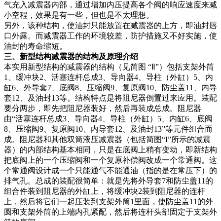
气充入减震器内部，通过增加内压提高各个阀的响应速度来减
小空程，效果是有一些，但也是不太理想。
另外，该种结构，使油封只能放置在减震器的上方，即油封唇
口外露。而减震器工作的环境较差，防护措施又不好实施，使
油封的寿命缩短。
三、新型结构减震器的结构及原理介绍
本实用新型结构的减震器的结构（见简图 “Ⅱ”）包括支架外筒
1、缓冲块2、活塞连杆总成3、导向器4、导柱（外缸）5、内
缸6、外导套7、底阀8、压缩阀9、复原阀10、防尘盖11、内导
套12、及油封13等。结构特点是将阻尼器倒置过来应用。装配
要分两步，即先把阻尼器装好，然后再装成总成。阻尼器
由“活塞连杆总成3、导向器4、导柱（外缸）5、内缸6、底阀
8、压缩阀9、复原阀10、内导套12、及油封13”等元件组合而
成。阻尼器和其他双筒液压减震器（包括简图“I”所示的减震
器）的内部结构基本相同，只是在底阀上稍有变动，即新结构
把底阀上的一个压缩阀和一个复原补偿阀改成一个常通阀。这
个常通阀设计成一个只能通气不能通油（指的是在常压下）的
排气孔。总成的装配很简单：就是先将外导套7和防尘盖11的
组合件装到阻尼器的外缸上，将缓冲块2装到阻尼器的连杆
上，然后将它们一起压装到支架外筒1里面，使防尘盖11的外
圆和支架外筒的上端内孔紧配，然后将连杆头部固定于支架外