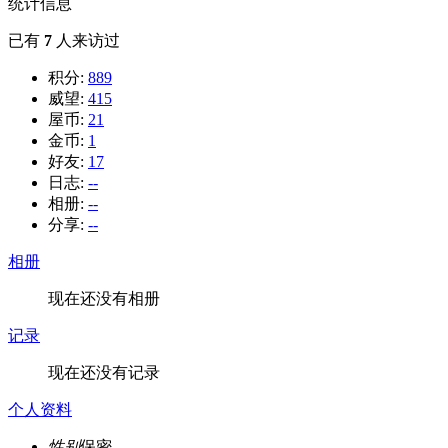
统计信息
已有
7
人来访过
积分:
889
威望:
415
屋币:
21
金币:
1
好友:
17
日志:
--
相册:
--
分享:
--
相册
现在还没有相册
记录
现在还没有记录
个人资料
性别
保密