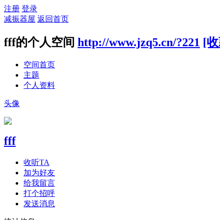
注册
登录
减振器屋
返回首页
fff的个人空间
http://www.jzq5.cn/?221
[收
空间首页
主题
个人资料
头像
fff
收听TA
加为好友
给我留言
打个招呼
发送消息