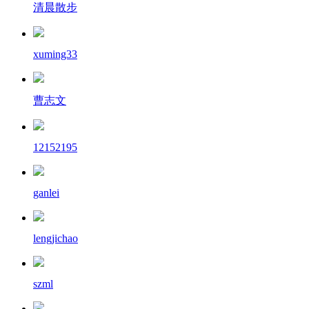
清晨散步
xuming33
曹志文
12152195
ganlei
lengjichao
szml