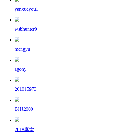
yanxueyou1
wsbhunter0
mengyu
agony
261015973
BHJ2000
2018李雷