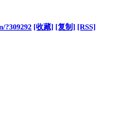
cn/?309292
[收藏]
[复制]
[RSS]