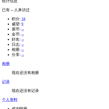
统计信息
已有
--
人来访过
积分:
18
威望:
9
屋币:
--
金币:
--
好友:
--
日志:
--
相册:
--
分享:
--
相册
现在还没有相册
记录
现在还没有记录
个人资料
性别
保密