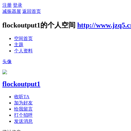
注册
登录
减振器屋
返回首页
flockoutput1的个人空间
http://www.jzq5.
空间首页
主题
个人资料
头像
flockoutput1
收听TA
加为好友
给我留言
打个招呼
发送消息